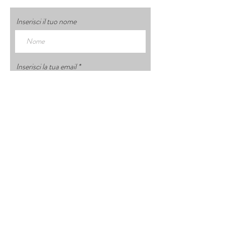
Inserisci il tuo nome
Inserisci la tua email
Inserisci un oggetto
Inserisci il tuo messaggio